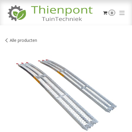
Overslaan naar inhoud
0
Alle producten