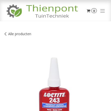
Overslaan naar inhoud
0
Alle producten