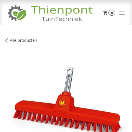
Overslaan naar inhoud
0
Alle producten