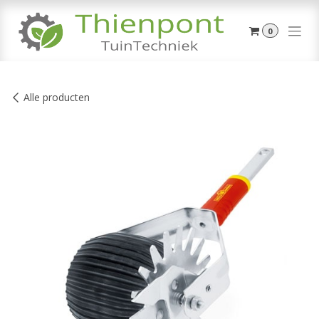
Overslaan naar inhoud
0
Alle producten