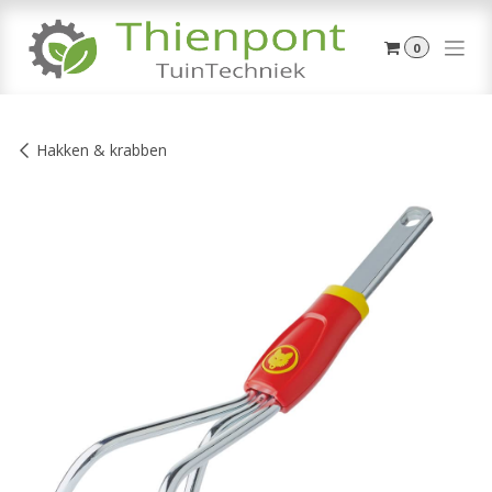
Overslaan naar inhoud
0
Hakken & krabben