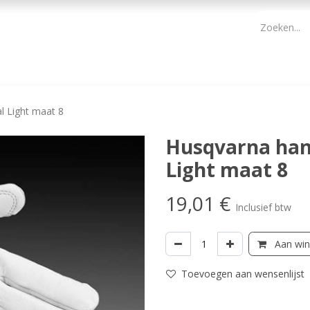
PBM
ONDERHOUD TUIN
WERKGEREEDSCHAP
KIDS 
l Light maat 8
Husqvarna han
Light maat 8
19,01
€
Inclusief btw
Aan win
Toevoegen aan wensenlijst