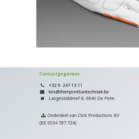
Contactgegevens
+32 9 247 13 11
kris@thienponttuintechniek.be
Langevelddreef 8, 9840 De Pinte
Onderdeel van Click Productions BV
(BE 0534 787 724)