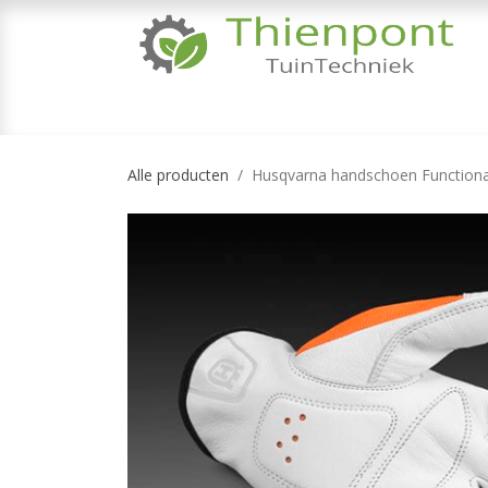
Overslaan naar inhoud
TUINMACHINES
TUINGEREEDSCHAP & 
Alle producten
Husqvarna handschoen Functiona