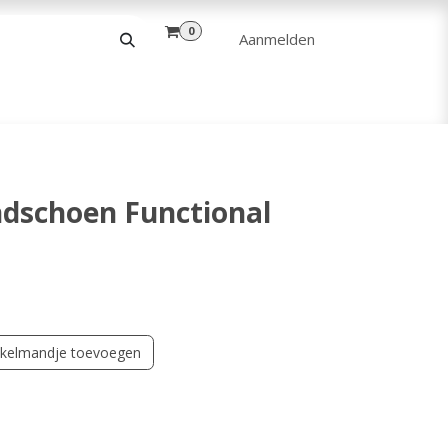
0
Aanmelden
& VRIJE TIJD
ANDERE
VERHUUR
dschoen Functional
kelmandje toevoegen