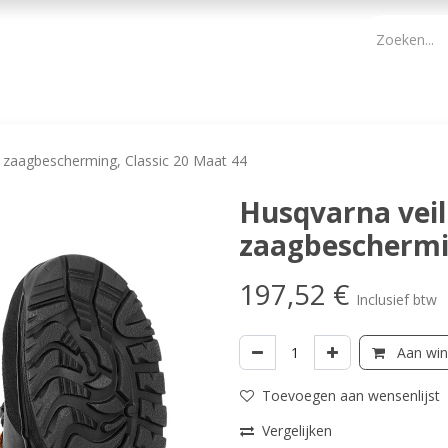
PBM
ONDERHOUD TUIN
WERKGEREEDSCHAP
KIDS 
 zaagbescherming, Classic 20 Maat 44
Husqvarna vei
zaagbeschermin
197,52
€
Inclusief btw
Aan win
Toevoegen aan wensenlijst
Vergelijken