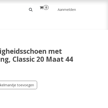
0
Aanmelden
& VRIJE TIJD
ANDERE
VERHUUR
ligheidsschoen met
g, Classic 20 Maat 44
kelmandje toevoegen