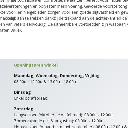
e, maar toch lichte en comfortabele laarzen, perfect voor incidentele
ezelversterkingen en polyester mesh voering. Gevoerde voorste ton
kte voor- en hielgebieden zorgen voor een goede slijtvastheid en gewe
emakkelijk aan te trekken dankzij de trekband aan de achterkant en 
en van veters eenvoudig. De uitneembare voetbedden zijn wasbaar. 
Maten 39-47.
Openingsuren winkel
Maandag, Woensdag, Donderdag, Vrijdag
08.00u - 12.00u & 13.00u - 18.00u
Dinsdag
Enkel op afspraak.
Zaterdag
Laagseizoen (oktober t.e.m. februari): 08.00u - 12.00u
Zomervakantie (juli & augustus): 08.00u - 12.00u
Hoogseizoen (maart t.e.m juni, september): 08.00u -12.00u &