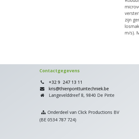
Robuust
microv
verster
zijn g
losmak
m/s). 
Contactgegevens
+32 9 247 13 11
kris@thienponttuintechniek.be
Langevelddreef 8, 9840 De Pinte
Onderdeel van Click Productions BV
(BE 0534 787 724)