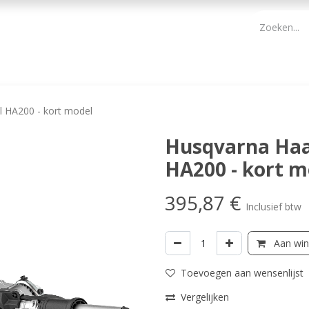
PBM
ONDERHOUD TUIN
WERKGEREEDSCHAP
KIDS 
 HA200 - kort model
Husqvarna Haa
HA200 - kort m
395,87
€
Inclusief btw
Aan win
Toevoegen aan wensenlijst
Vergelijken