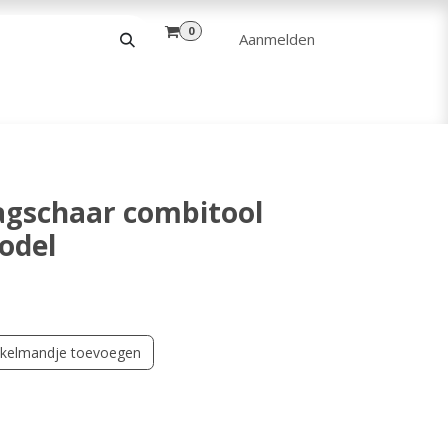
0
Aanmelden
& VRIJE TIJD
ANDERE
VERHUUR
gschaar combitool
odel
kelmandje toevoegen