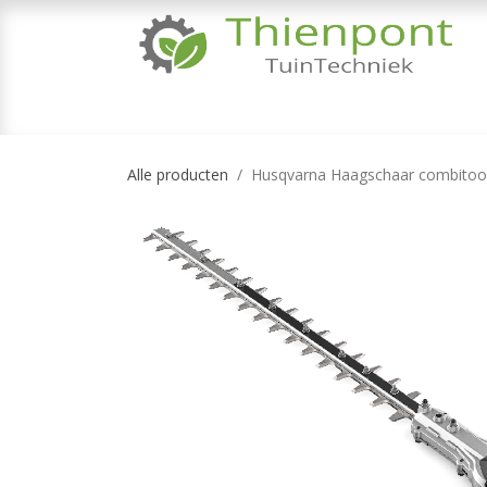
Overslaan naar inhoud
TUINMACHINES
TUINGEREEDSCHAP & 
Alle producten
Husqvarna Haagschaar combitool