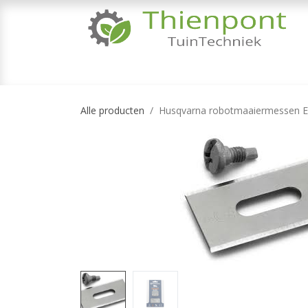
Overslaan naar inhoud
TUINMACHINES
TUINGEREEDSCHAP & 
Alle producten
Husqvarna robotmaaiermessen End