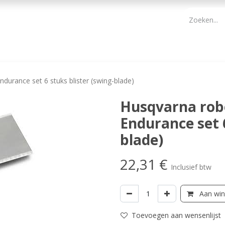
PBM
ONDERHOUD TUIN
WERKGEREEDSCHAP
KIDS 
urance set 6 stuks blister (swing-blade)
Husqvarna ro
Endurance set 6
blade)
22,31
€
Inclusief btw
Aan win
Toevoegen aan wensenlijst