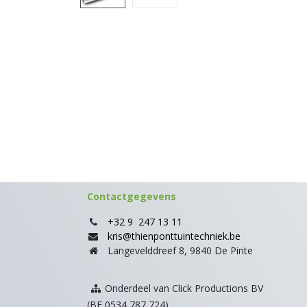
Contactgegevens
+32 9 247 13 11
kris@thienponttuintechniek.be
Langevelddreef 8, 9840 De Pinte
Onderdeel van Click Productions BV
(BE 0534 787 724)