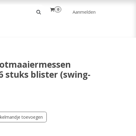
0
Aanmelden
& VRIJE TIJD
ANDERE
VERHUUR
botmaaiermessen
 stuks blister (swing-
kelmandje toevoegen