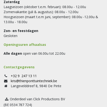
Zaterdag
Laagseizoen (oktober t.e.m. februari): 08.00u - 12.00u
Zomervakantie (juli & augustus): 08.00u - 12.00u
Hoogseizoen (maart t.e.m juni, september): 08.00u -12.00u &
13.00u - 18.00u
Zon- en feestdagen
Gesloten
Openingsuren afhaalsas
Alle dagen
open van 06.00u tot 22.00u
Contactgegevens
+32 9 247 13 11
kris@thienponttuintechniek.be
Langevelddreef 8, 9840 De Pinte
Onderdeel van Click Productions BV
(BE 0534 787 724)