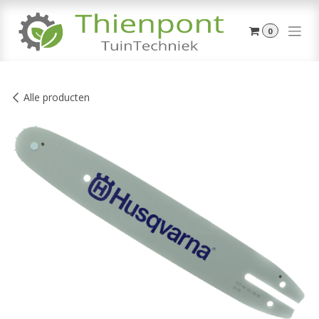
Overslaan naar inhoud
0
Alle producten