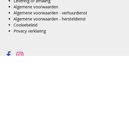
Levering of afhaling
Algemene voorwaarden
Algemene voorwaarden - verhuurdienst
Algemene voorwaarden - hersteldienst
Cookiebeleid
Privacy verklaring
Copyright © Click Productions BV
Aangeboden door
- De #1
Open source e-commerce