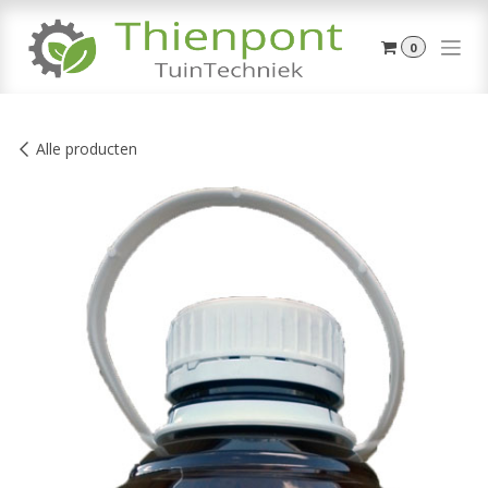
Overslaan naar inhoud
0
Alle producten