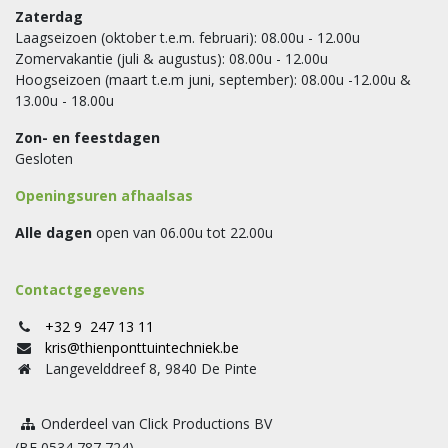
Zaterdag
Laagseizoen (oktober t.e.m. februari): 08.00u - 12.00u
Zomervakantie (juli & augustus): 08.00u - 12.00u
Hoogseizoen (maart t.e.m juni, september): 08.00u -12.00u &
13.00u - 18.00u
Zon- en feestdagen
Gesloten
Openingsuren afhaalsas
Alle dagen
open van 06.00u tot 22.00u
Contactgegevens
+32 9 247 13 11
kris@thienponttuintechniek.be
Langevelddreef 8, 9840 De Pinte
Onderdeel van Click Productions BV
(BE 0534 787 724)