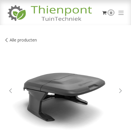
Overslaan naar inhoud
0
Alle producten