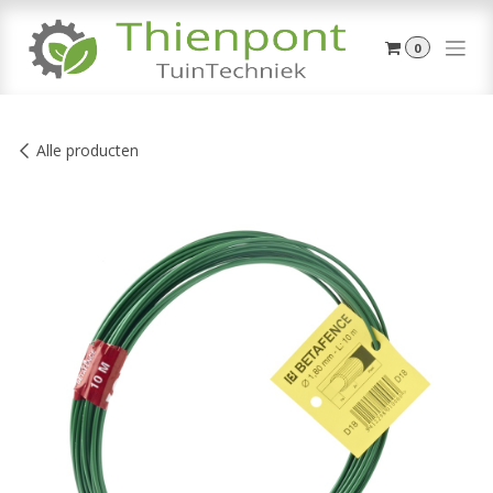
Overslaan naar inhoud
0
Alle producten