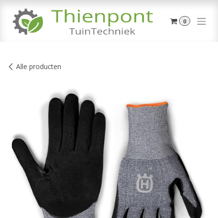
Overslaan naar inhoud
0
Alle producten