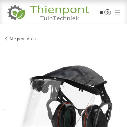
Overslaan naar inhoud
0
Alle producten