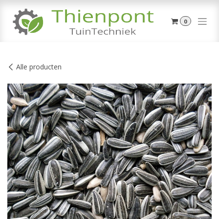
Overslaan naar inhoud
0
Alle producten