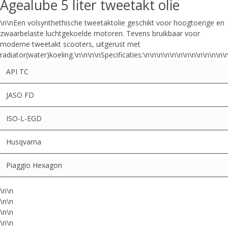
Agealube 5 liter tweetakt olie
\n\nEen volsynthethische tweetaktolie geschikt voor hoogtoerige en
zwaarbelaste luchtgekoelde motoren. Tevens bruikbaar voor
moderne tweetakt scooters, uitgerust met
radiator(water)koeling.\n\n\n\nSpecificaties:\n\n\n\n\n\n\n\n\n\n\n\n
API TC
JASO FD
ISO-L-EGD
Husqvarna
Piaggio Hexagon
\n\n
\n\n
\n\n
\n\n