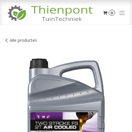
Overslaan naar inhoud
0
Alle producten