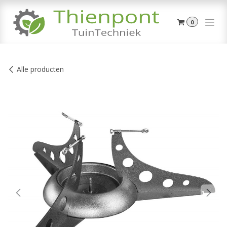
Overslaan naar inhoud
0
Alle producten