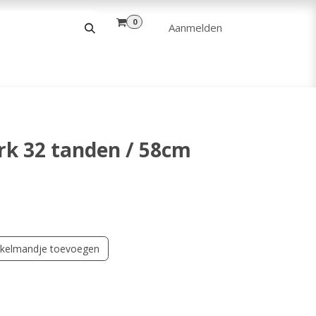
0
Aanmelden
& VRIJE TIJD
ANDERE
VERHUUR
rk 32 tanden / 58cm
kelmandje toevoegen