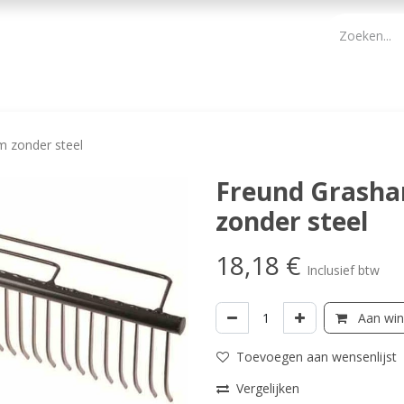
PBM
ONDERHOUD TUIN
WERKGEREEDSCHAP
KIDS 
m zonder steel
Freund Grasha
zonder steel
18,18
€
Inclusief btw
Aan win
Toevoegen aan wensenlijst
Vergelijken