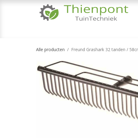
Overslaan naar inhoud
TUINMACHINES
TUINGEREEDSCHAP & 
Alle producten
Freund Grashark 32 tanden / 58c