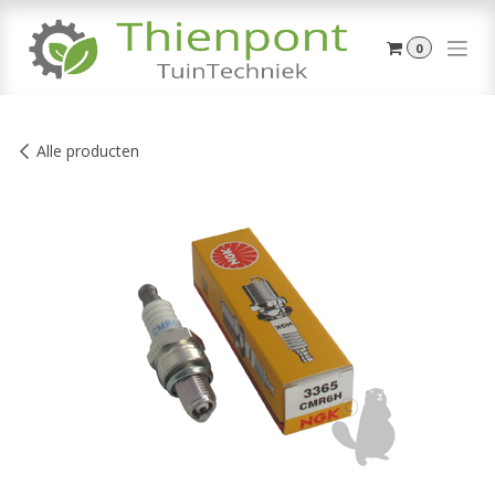
Overslaan naar inhoud
0
Alle producten