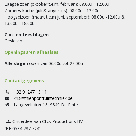
Laagseizoen (oktober t.e.m. februari): 08.00u - 12.00u
Zomervakantie (juli & augustus): 08.00u - 12.00u
Hoogseizoen (maart t.e.m juni, september): 08.00u -12.00u &
13.00u - 18.00u
Zon- en feestdagen
Gesloten
Openingsuren afhaalsas
Alle dagen
open van 06.00u tot 22.00u
Contactgegevens
+32 9 247 13 11
kris@thienponttuintechniek.be
Langevelddreef 8, 9840 De Pinte
Onderdeel van Click Productions BV
(BE 0534 787 724)