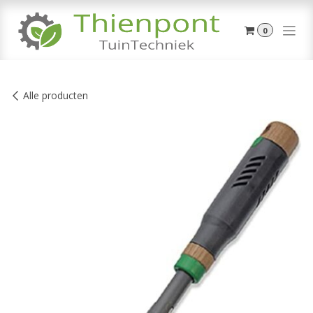
Overslaan naar inhoud
0
Alle producten