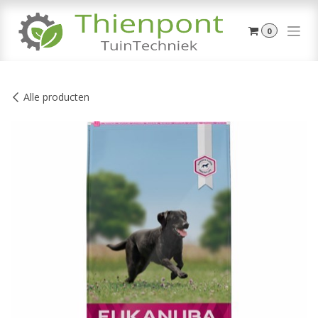
Overslaan naar inhoud
0
Alle producten