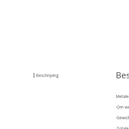
Bes
Beschrijving
Metal
·Om we
·Gewic
·Total