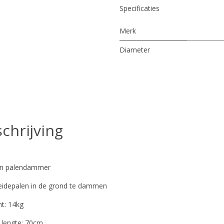
Specificaties
Merk
Diameter
chrijving
en palendammer
idepalen in de grond te dammen
ht: 14kg
e lengte: 70cm