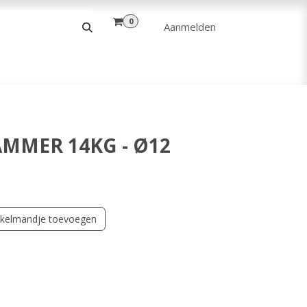
0
Aanmelden
& VRIJE TIJD
ANDERE
VERHUUR
AMMER 14KG - Ø12
kelmandje toevoegen