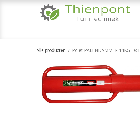
Overslaan naar inhoud
TUINMACHINES
TUINGEREEDSCHAP & 
Alle producten
Polet PALENDAMMER 14KG - Ø1