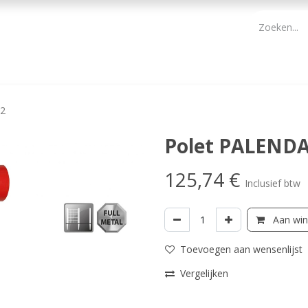
PBM
ONDERHOUD TUIN
WERKGEREEDSCHAP
KIDS 
2
Polet PALEND
125,74
€
Inclusief btw
Aan win
Toevoegen aan wensenlijst
Vergelijken