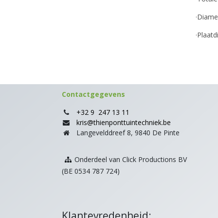
·Diame
·Plaat
Contactgegevens
+32 9 247 13 11
kris@thienponttuintechniek.be
Langevelddreef 8, 9840 De Pinte
Onderdeel van Click Productions BV
(BE 0534 787 724)
Klantevredenheid: