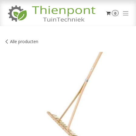
Overslaan naar inhoud
0
Alle producten