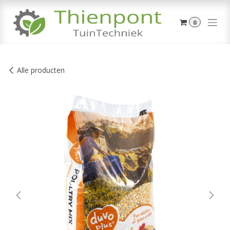
Overslaan naar inhoud
0
Alle producten