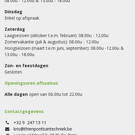
08.00u - 12.00u & 13.00u - 18.00u
Dinsdag
Enkel op afspraak.
Zaterdag
Laagseizoen (oktober t.e.m. februari): 08.00u - 12.00u
Zomervakantie (juli & augustus): 08.00u - 12.00u
Hoogseizoen (maart t.e.m juni, september): 08.00u -12.00u &
13.00u - 18.00u
Zon- en feestdagen
Gesloten
Openingsuren afhaalsas
Alle dagen
open van 06.00u tot 22.00u
Contactgegevens
+32 9 247 13 11
kris@thienponttuintechniek.be