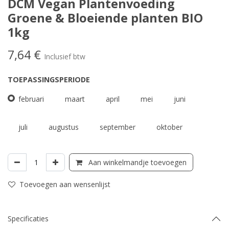
DCM Vegan Plantenvoeding
Groene & Bloeiende planten BIO
1kg
7,64
€
Inclusief btw
TOEPASSINGSPERIODE
februari
maart
april
mei
juni
juli
augustus
september
oktober
Aan winkelmandje toevoegen
Toevoegen aan wensenlijst
Specificaties