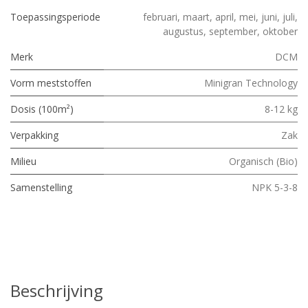
Toepassingsperiode
februari
,
maart
,
april
,
mei
,
juni
,
juli
,
augustus
,
september
,
oktober
Merk
DCM
Vorm meststoffen
Minigran Technology
Dosis (100m²)
8-12 kg
Verpakking
Zak
Milieu
Organisch (Bio)
Samenstelling
NPK 5-3-8
Beschrijving