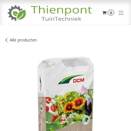
Overslaan naar inhoud
0
Alle producten