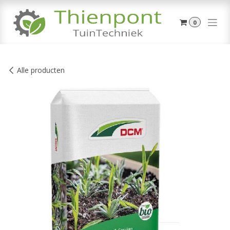
Overslaan naar inhoud
0
Alle producten