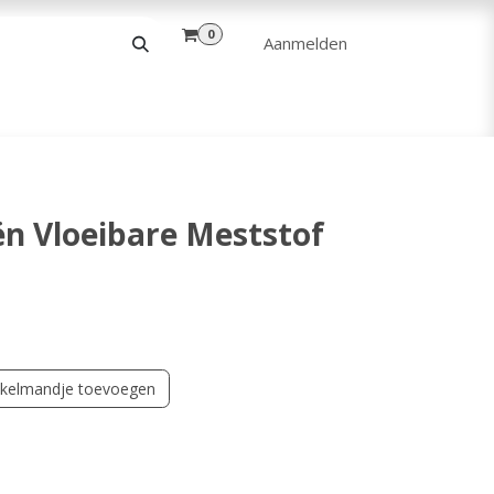
0
Aanmelden
& VRIJE TIJD
ANDERE
VERHUUR
n Vloeibare Meststof
kelmandje toevoegen