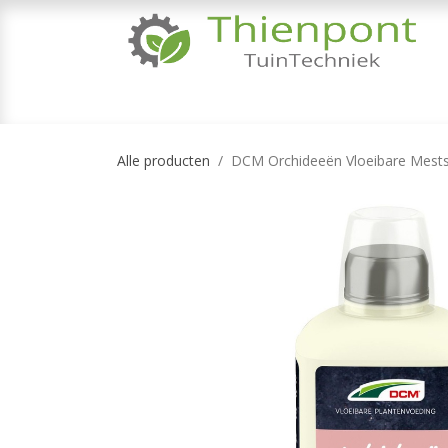
Overslaan naar inhoud
TUINMACHINES
TUINGEREEDSCHAP & 
Alle producten
DCM Orchideeën Vloeibare Mests