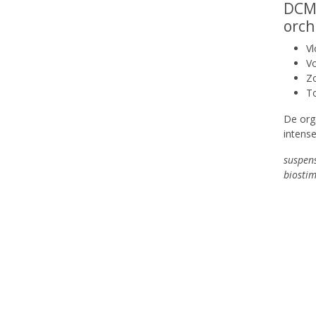
DCM 
orch
V
Vo
Zo
To
De org
intens
suspen
biosti