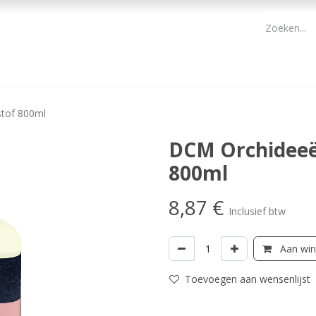
PBM
ONDERHOUD TUIN
WERKGEREEDSCHAP
KIDS 
tof 800ml
DCM Orchideeë
800ml
8,87
€
Inclusief btw
Aan win
Toevoegen aan wensenlijst