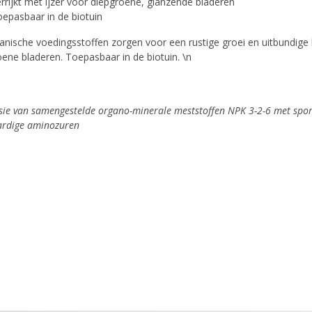
rrijkt met ijzer voor diepgroene, glanzende bladeren
epasbaar in de biotuin
nische voedingsstoffen zorgen voor een rustige groei en uitbundige b
oene bladeren. Toepasbaar in de biotuin. \n
sie van samengestelde organo-minerale meststoffen NPK 3-2-6 met spo
ardige aminozuren