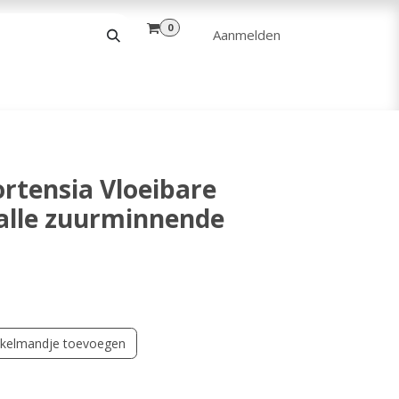
0
Aanmelden
& VRIJE TIJD
ANDERE
VERHUUR
rtensia Vloeibare
alle zuurminnende
kelmandje toevoegen