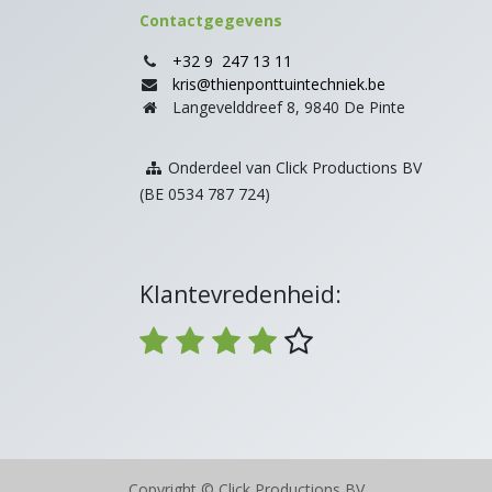
Contactgegevens
+32 9 247 13 11
kris@thienponttuintechniek.be
Langevelddreef 8, 9840 De Pinte
Onderdeel van Click Productions BV
(BE 0534 787 724)
Klantevredenheid:
Copyright © Click Productions BV