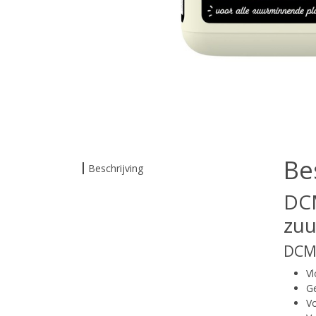
Be
Beschrijving
DCM
zuu
DCM 
V
G
Vo