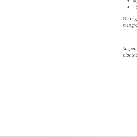
Ve
To
De orga
diepgr
Suspen
planta