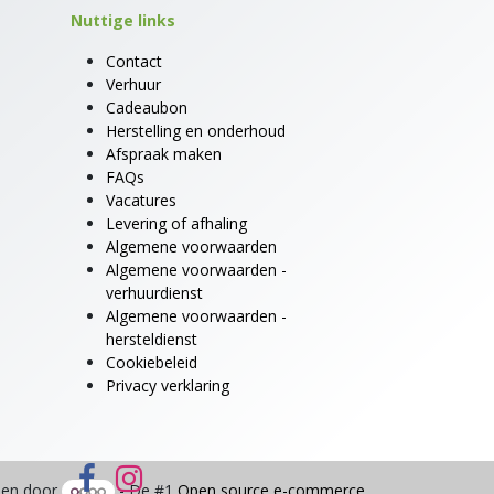
Nuttige links
Contact
Verhuur
Cadeaubon
Herstelling en onderhoud
Afspraak maken
FAQs
Vacatures
Levering of afhaling
Algemene voorwaarden
Algemene voorwaarden -
verhuurdienst
Algemene voorwaarden -
hersteldienst
Cookiebeleid
Privacy verklaring
en door
- De #1
Open source e-commerce