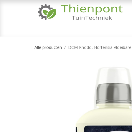
Overslaan naar inhoud
TUINMACHINES
TUINGEREEDSCHAP & 
Alle producten
DCM Rhodo, Hortensia Vloeibare 