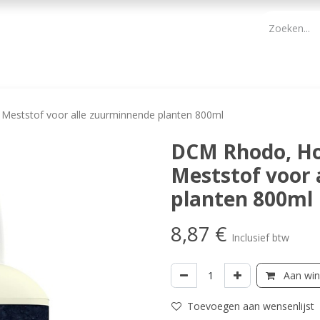
PBM
ONDERHOUD TUIN
WERKGEREEDSCHAP
KIDS 
Meststof voor alle zuurminnende planten 800ml
DCM Rhodo, Ho
Meststof voor 
planten 800ml
8,87
€
Inclusief btw
Aan win
Toevoegen aan wensenlijst