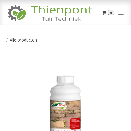
Overslaan naar inhoud
0
Alle producten