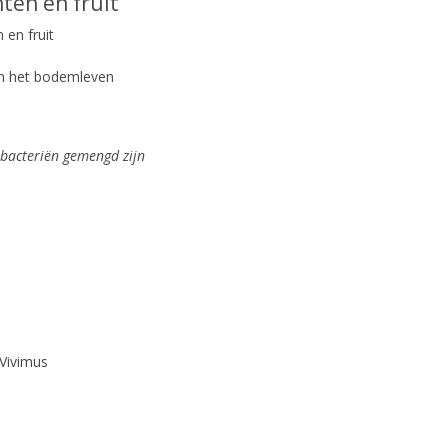
ten en fruit
 en fruit
an het bodemleven
bacteriën gemengd zijn
Vivimus