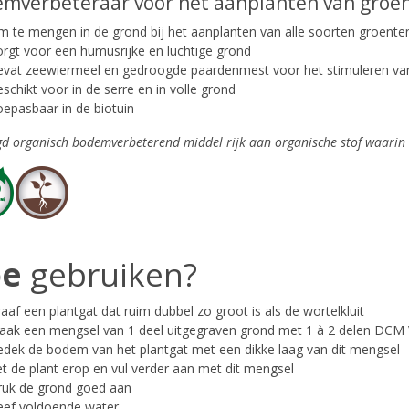
mverbeteraar voor het aanplanten van groen
 te mengen in de grond bij het aanplanten van alle soorten groenten
rgt voor een humusrijke en luchtige grond
evat zeewiermeel en gedroogde paardenmest voor het stimuleren v
schikt voor in de serre en in volle grond
epasbaar in de biotuin
d organisch bodemverbeterend middel rijk aan organische stof waarin 
oe
gebruiken?
aaf een plantgat dat ruim dubbel zo groot is als de wortelkluit
ak een mengsel van 1 deel uitgegraven grond met 1 à 2 delen DCM 
dek de bodem van het plantgat met een dikke laag van dit mengsel
t de plant erop en vul verder aan met dit mengsel
ruk de grond goed aan
eef voldoende water