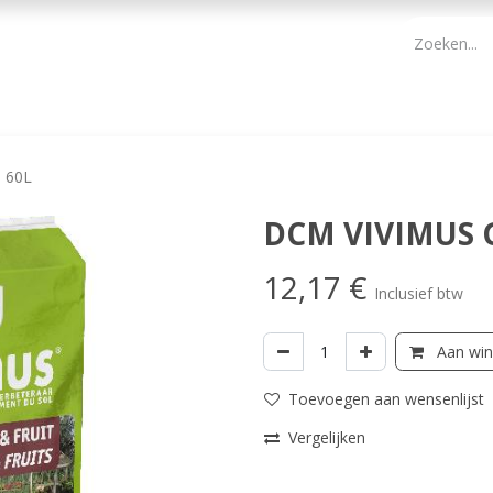
PBM
ONDERHOUD TUIN
WERKGEREEDSCHAP
KIDS 
 60L
DCM VIVIMUS 
12,17
€
Inclusief btw
Aan win
Toevoegen aan wensenlijst
Vergelijken