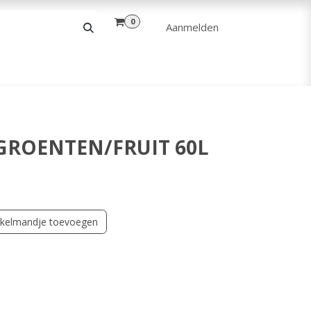
0
Aanmelden
& VRIJE TIJD
ANDERE
VERHUUR
GROENTEN/FRUIT 60L
kelmandje toevoegen