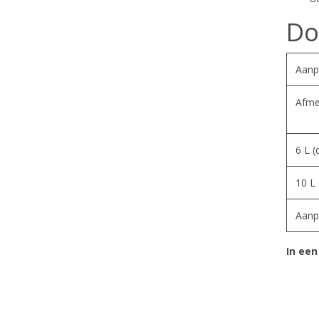
Do
Aanp
Afme
6 L 
10 L
Aanp
In een