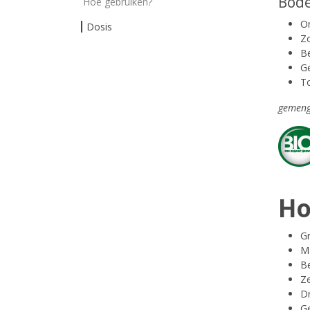
Bode
Hoe gebruiken?
Om
Dosis
Zo
B
Ge
To
gemeng
H
Gr
Ma
Be
Ze
D
G