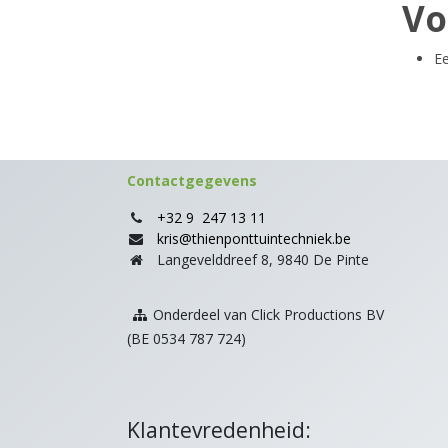
V
Ee
Contactgegevens
+32 9 247 13 11
kris@thienponttuintechniek.be
Langevelddreef 8, 9840 De Pinte
Onderdeel van Click Productions BV
(BE 0534 787 724)
Klantevredenheid: