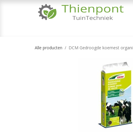
Overslaan naar inhoud
TUINMACHINES
TUINGEREEDSCHAP & 
Alle producten
DCM Gedroogde koemest organi