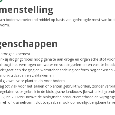
menstelling
sch bodemverbeterend middel op basis van gedroogde mest van koeien
lvorm.
genschappen
edroogde koemest
nkzij drogingproces hoog gehalte aan droge en organische stof voor
erhoogt het vermogen om water en voedingselementen vast te hou
dergaat een droging en warmtebehandeling conform hygiëne-eisen ver
an onkruidzaden en ziektekiemen
ilig zowel voor planten als voor bodem
g tot vlak voor het zaaien of planten gebruikt worden, zonder verb
egelaten voor gebruik in de biologische landbouw [bevat enkel gronds
EG) nr. 2092/91 inzake de biologische productiemethode en wijziging
rrel- of kruimelvorm, vlot toepasbaar ook op moeilijk berijdbare terr