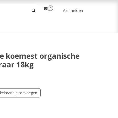
0
Aanmelden
& VRIJE TIJD
ANDERE
VERHUUR
 koemest organische
aar 18kg
kelmandje toevoegen