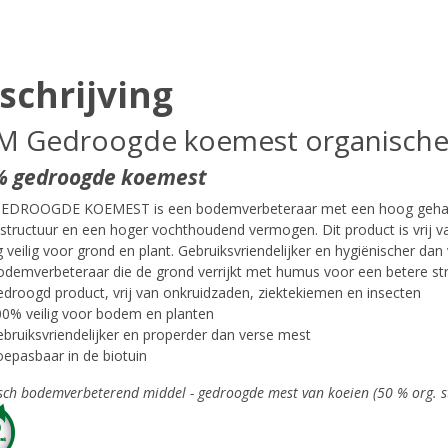
schrijving
 Gedroogde koemest organische
 gedroogde koemest
DROOGDE KOEMEST is een bodemverbeteraar met een hoog gehalte 
tructuur en een hoger vochthoudend vermogen. Dit product is vrij v
g veilig voor grond en plant. Gebruiksvriendelijker en hygiënischer dan
demverbeteraar die de grond verrijkt met humus voor een betere st
droogd product, vrij van onkruidzaden, ziektekiemen en insecten
00% veilig voor bodem en planten
bruiksvriendelijker en properder dan verse mest
epasbaar in de biotuin
sch bodemverbeterend middel - gedroogde mest van koeien (50 % org. s