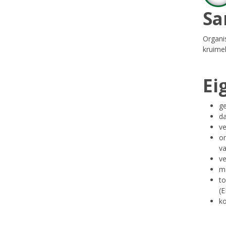
Sa
Organi
kruime
Ei
g
da
v
on
v
ve
ma
to
(E
ko