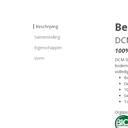
Be
Beschrijving
Samenstelling
DCM
Eigenschappen
100%
Vorm
DCM GE
bodems
volledi
Bo
Ge
1
Ge
To
Organi