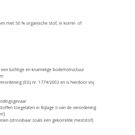
 met 50 % organische stof, in korrel- of
 een luchtige en kruimelige bodemstructuur
den
ordening (EG) nr. 1774/2002 en is hierdoor vrij
randingsgevaar
toffen toegelaten in Bijlage II van de verordening
en]
einen (strooibaar zoals een gekorrelde meststof)