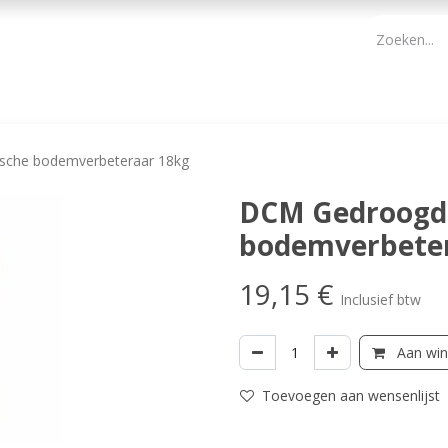
PBM
ONDERHOUD TUIN
WERKGEREEDSCHAP
KIDS 
sche bodemverbeteraar 18kg
DCM Gedroogde
bodemverbeter
19,15
€
Inclusief btw
Aan win
Toevoegen aan wensenlijst