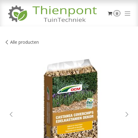
Overslaan naar inhoud
0
Alle producten